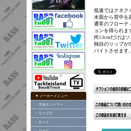
低速ではクネク
水面から背中を
通常のフローテ
ョンを得られま
尚13cmだけは
独自のリップが
バイトさせます
▼ メーカーメニュー
・ 大会エントリー
・ リープス
・ ロッド
・ リール