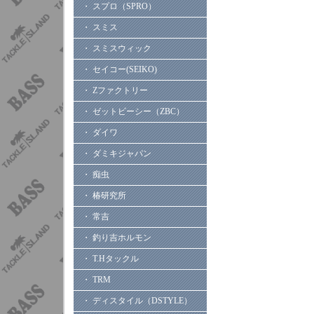
・ スプロ（SPRO）
・ スミス
・ スミスウィック
・ セイコー(SEIKO)
・ Zファクトリー
・ ゼットビーシー（ZBC）
・ ダイワ
・ ダミキジャパン
・ 痴虫
・ 椿研究所
・ 常吉
・ 釣り吉ホルモン
・ T.Hタックル
・ TRM
・ ディスタイル（DSTYLE）