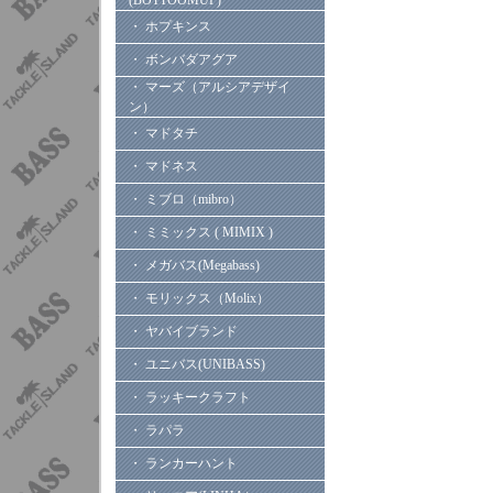
(BOTTOOMUP)
・ ホプキンス
・ ボンバダアグア
・ マーズ（アルシアデザイ
ン）
・ マドタチ
・ マドネス
・ ミブロ（mibro）
・ ミミックス ( MIMIX )
・ メガバス(Megabass)
・ モリックス（Molix）
・ ヤバイブランド
・ ユニバス(UNIBASS)
・ ラッキークラフト
・ ラパラ
・ ランカーハント