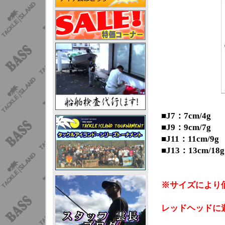
■J7：7cm/4g
■J9：9cm/7g
■J11：11cm/9g
■J13：13cm/18g
※サイズにより
レッドヘッドに