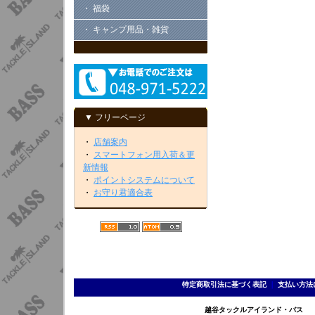
・ 福袋
・ キャンプ用品・雑貨
▼ フリーページ
・
店舗案内
・
スマートフォン用入荷＆更
新情報
・
ポイントシステムについて
・
お守り君適合表
特定商取引法に基づく表記
｜
支払い方法
越谷タックルアイランド・バス TEL 0