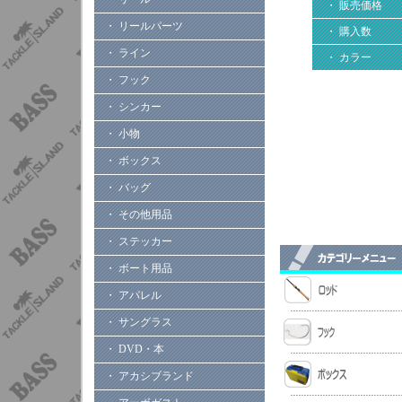
・ 販売価格
・ リールパーツ
・ 購入数
・ ライン
・ カラー
・ フック
・ シンカー
・ 小物
・ ボックス
・ バッグ
・ その他用品
・ ステッカー
・ ボート用品
・ アパレル
・ サングラス
・ DVD・本
・ アカシブランド