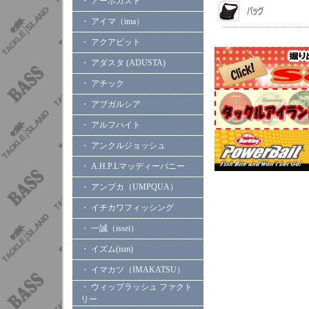
・ アーボガスト
・ アイマ（ima）
・ アクアビット
・ アダスタ (ADUSTA)
・ アチック
・ アブガルシア
・ アルフハイト
・ アンクルジョッシュ
・ A.H.P.Lマッディーバニー
・ アンプカ（UMPQUA）
・ イチカワフィッシング
・ 一誠（issei）
・ イズム(ism)
・ イマカツ（IMAKATSU）
・ ウィップラッシュ ファクト
リー