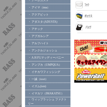
・ アーボガスト
・ アイマ（ima）
・ アクアビット
・ アダスタ (ADUSTA)
・ アチック
・ アブガルシア
・ アルフハイト
・ アンクルジョッシュ
・ A.H.P.Lマッディーバニー
・ アンプカ（UMPQUA）
・ イチカワフィッシング
・ 一誠（issei）
・ イズム(ism)
・ イマカツ（IMAKATSU）
・ ウィップラッシュ ファクト
リー