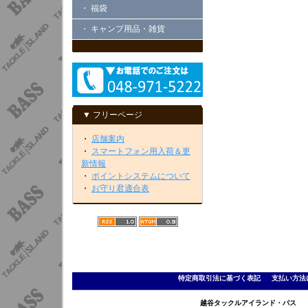
・ 福袋
・ キャンプ用品・雑貨
▼ フリーページ
・
店舗案内
・
スマートフォン用入荷＆更
新情報
・
ポイントシステムについて
・
お守り君適合表
特定商取引法に基づく表記
｜
支払い方法
越谷タックルアイランド・バス TEL 0