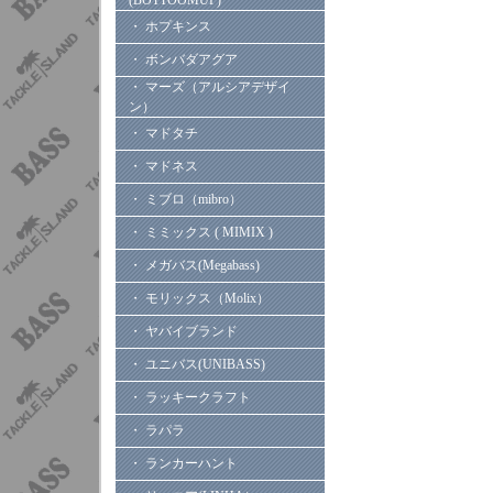
(BOTTOOMUP)
・ ホプキンス
・ ボンバダアグア
・ マーズ（アルシアデザイ
ン）
・ マドタチ
・ マドネス
・ ミブロ（mibro）
・ ミミックス ( MIMIX )
・ メガバス(Megabass)
・ モリックス（Molix）
・ ヤバイブランド
・ ユニバス(UNIBASS)
・ ラッキークラフト
・ ラパラ
・ ランカーハント