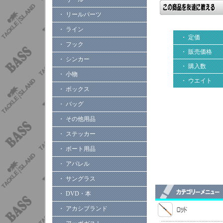
・ リールパーツ
・ ライン
・ 定価
・ フック
・ 販売価格
・ シンカー
・ 購入数
・ 小物
・ ウエイト
・ ボックス
・ バッグ
・ その他用品
・ ステッカー
・ ボート用品
・ アパレル
・ サングラス
・ DVD・本
・ アカシブランド