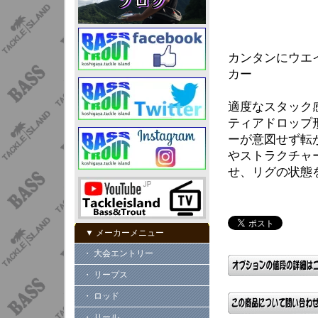
カンタンにウエ
カー
適度なスタック
ティアドロップ
ーが意図せず転
やストラクチャ
せ、リグの状態
▼ メーカーメニュー
・ 大会エントリー
・ リープス
・ ロッド
・ リール