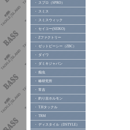
・ スプロ（SPRO）
・ スミス
・ スミスウィック
・ セイコー(SEIKO)
・ Zファクトリー
・ ゼットビーシー（ZBC）
・ ダイワ
・ ダミキジャパン
・ 痴虫
・ 椿研究所
・ 常吉
・ 釣り吉ホルモン
・ T.Hタックル
・ TRM
・ ディスタイル（DSTYLE）