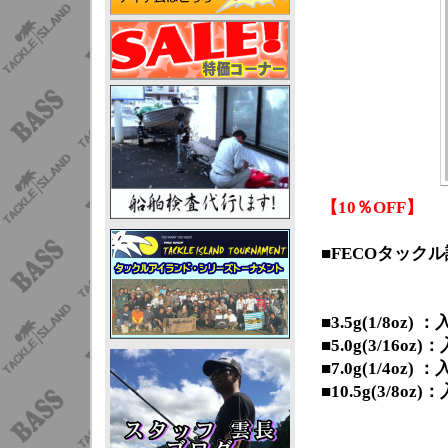
【10％OFF】
■FECOタック
■3.5g(1/8oz) 
■5.0g(3/16oz
■7.0g(1/4oz) 
■10.5g(3/8oz