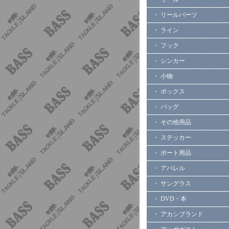
・ リールパーツ
・ ライン
・ フック
・ シンカー
・ 小物
・ ボックス
・ バッグ
・ その他用品
・ ステッカー
・ ボート用品
・ アパレル
・ サングラス
・ DVD・本
・ アカシブランド