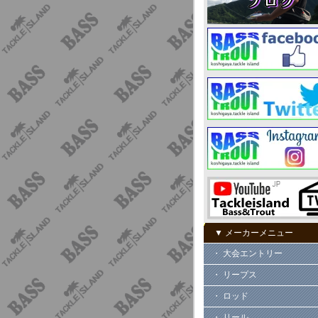
▼ メーカーメニュー
・ 大会エントリー
・ リープス
・ ロッド
・ リール