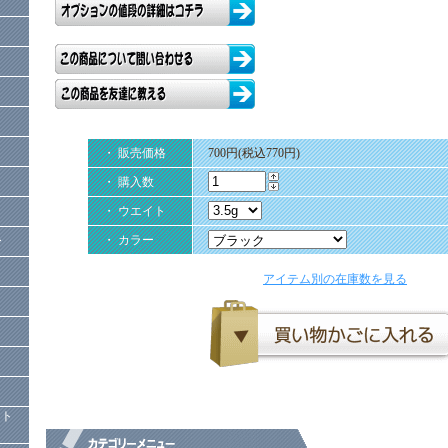
・ 販売価格
700円(税込770円)
・ 購入数
・ ウエイト
・ カラー
ー
アイテム別の在庫数を見る
）
クト