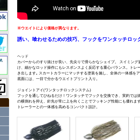
※ウエイトにより価格が異なります。
誘い、喰わせるための技巧、フックをワンタッチロッ
ヘッド
カバーからのすり抜けが良い、先尖りで滑らかなシェイプ。 スイミング
け、細かなロッド操作にもレスポンスよく反応する重心バランス。トレ
き出します｡ スカートカラーにマッチする塗装を施し、全体の一体感を
底面には、一目で分かるウエイトプリント入り。
ジョイントアイ(ワンタッチロックシステム)
フックを通してひねるだけ！ワンタッチでフックを交換でき、実釣では
の横倒れを抑え、針先が常に上を向くことでフッキング性能にも優れま
トレーラーとの一体感を高めるコンパクト設計。