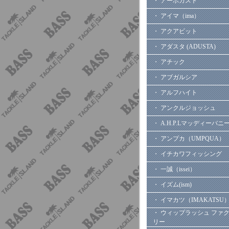
・ アーボガスト
・ アイマ（ima）
・ アクアビット
・ アダスタ (ADUSTA)
・ アチック
・ アブガルシア
・ アルフハイト
・ アンクルジョッシュ
・ A.H.P.Lマッディーバニ
・ アンプカ（UMPQUA）
・ イチカワフィッシング
・ 一誠（issei）
・ イズム(ism)
・ イマカツ（IMAKATSU
・ ウィップラッシュ ファ
リー