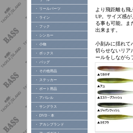
・ リールパーツ
より飛距離も飛
UP。サイズ感
・ ライン
る事も可能。ま
・ フック
出来ます。
・ シンカー
小刻みに揺れて
・ 小物
切らせないリア
・ ボックス
ールをしながら
・ バッグ
・ その他用品
・ ステッカー
・ ボート用品
・ アパレル
・ サングラス
・ DVD・本
・ アカシブランド