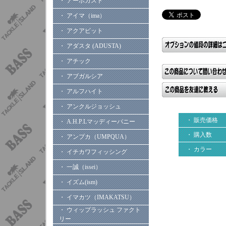
・ アーボガスト
・ アイマ（ima）
・ アクアビット
・ アダスタ (ADUSTA)
・ アチック
・ アブガルシア
・ アルフハイト
・ アンクルジョッシュ
・ 販売価格
・ A.H.P.Lマッディーバニー
・ 購入数
・ アンプカ（UMPQUA）
・ カラー
・ イチカワフィッシング
・ 一誠（issei）
・ イズム(ism)
・ イマカツ（IMAKATSU）
・ ウィップラッシュ ファクト
リー