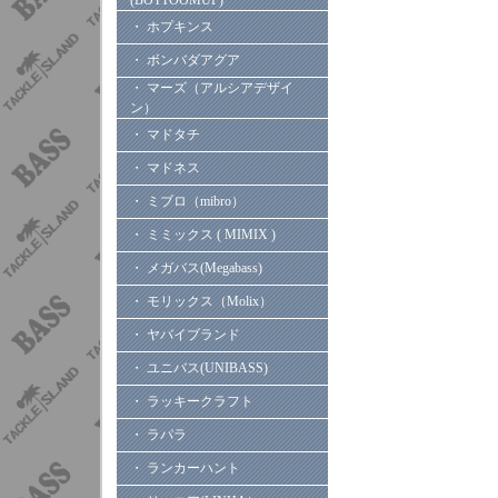
(BOTTOOMUP)
・ ホプキンス
・ ボンバダアグア
・ マーズ（アルシアデザイ
ン）
・ マドタチ
・ マドネス
・ ミブロ（mibro）
・ ミミックス ( MIMIX )
・ メガバス(Megabass)
・ モリックス（Molix）
・ ヤバイブランド
・ ユニバス(UNIBASS)
・ ラッキークラフト
・ ラパラ
・ ランカーハント