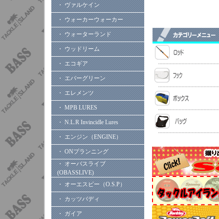
・ ヴァルケイン
・ ウォーカーウォーカー
・ ウォーターランド
・ ウッドリーム
・ エコギア
・ エバーグリーン
・ エレメンツ
・ MPB LURES
・ N.L.R Invincidle Lures
・ エンジン（ENGINE）
・ ONプランニング
・ オーバスライブ
(OBASSLIVE)
・ オーエスピー（O.S.P）
・ カッツバディ
・ ガイア