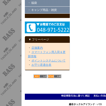
・ 福袋
・ キャンプ用品・雑貨
▼ フリーページ
・
店舗案内
・
スマートフォン用入荷＆更
新情報
・
ポイントシステムについて
・
お守り君適合表
特定商取引法に基づく表記
｜
支払い方法
越谷タックルアイランド・バス TEL 0