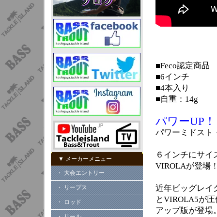
■Feco認定商品
■6インチ
■4本入り
■自重：14g
パワーUP！
パワーミドスト
６インチにサイ
▼ メーカーメニュー
VIROLAが登場
・ 大会エントリー
近年ビッグレイク
・ リープス
とVIROLA5
・ ロッド
アップ版が登場
・ リール