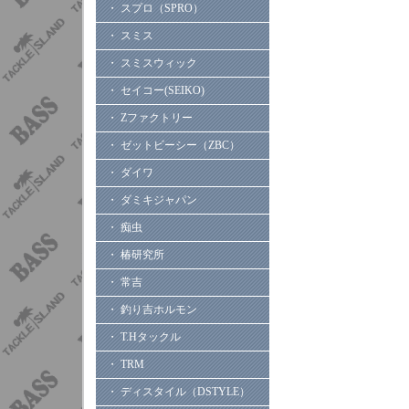
・ スプロ（SPRO）
・ スミス
・ スミスウィック
・ セイコー(SEIKO)
・ Zファクトリー
・ ゼットビーシー（ZBC）
・ ダイワ
・ ダミキジャパン
・ 痴虫
・ 椿研究所
・ 常吉
・ 釣り吉ホルモン
・ T.Hタックル
・ TRM
・ ディスタイル（DSTYLE）