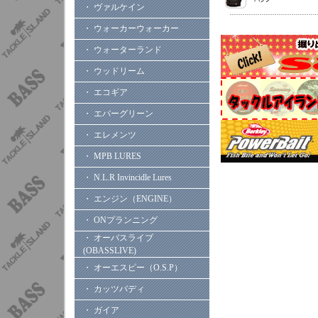
・ ヴァルケイン
・ ウォーカーウォーカー
・ ウォーターランド
・ ウッドリーム
・ エコギア
・ エバーグリーン
・ エレメンツ
・ MPB LURES
・ N.L.R Invincidle Lures
・ エンジン（ENGINE）
・ ONプランニング
・ オーバスライブ
(OBASSLIVE)
・ オーエスピー（O.S.P）
・ カッツバディ
・ ガイア