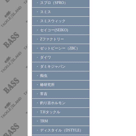
・ スプロ（SPRO）
・ スミス
・ スミスウィック
・ セイコー(SEIKO)
・ Zファクトリー
・ ゼットビーシー（ZBC）
・ ダイワ
・ ダミキジャパン
・ 痴虫
・ 椿研究所
・ 常吉
・ 釣り吉ホルモン
・ T.Hタックル
・ TRM
・ ディスタイル（DSTYLE）