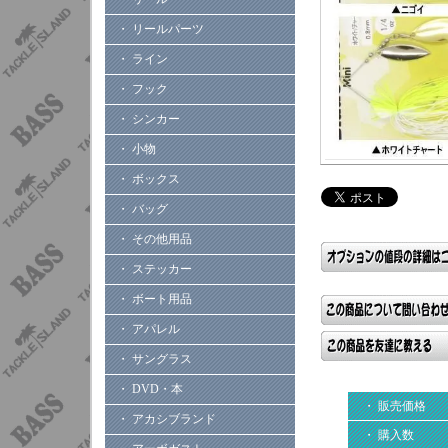
・ リールパーツ
・ ライン
・ フック
・ シンカー
・ 小物
・ ボックス
・ バッグ
・ その他用品
・ ステッカー
・ ボート用品
・ アパレル
・ サングラス
・ DVD・本
・ 販売価格
・ アカシブランド
・ 購入数