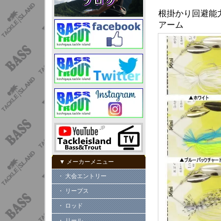
根掛かり回避能
アーム
▼ メーカーメニュー
・ 大会エントリー
・ リープス
・ ロッド
・ リール