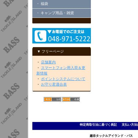
・ 福袋
・ キャンプ用品・雑貨
▼ フリーページ
・
店舗案内
・
スマートフォン用入荷＆更
新情報
・
ポイントシステムについて
・
お守り君適合表
特定商取引法に基づく表記
｜
支払い方法
越谷タックルアイランド・バス TEL 0