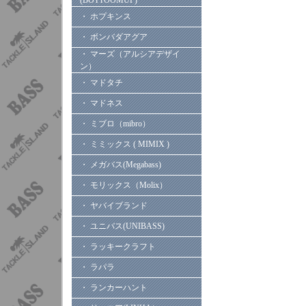
(BOTTOOMUP)
・ ホプキンス
・ ボンバダアグア
・ マーズ（アルシアデザイ
ン）
・ マドタチ
・ マドネス
・ ミブロ（mibro）
・ ミミックス ( MIMIX )
・ メガバス(Megabass)
・ モリックス（Molix）
・ ヤバイブランド
・ ユニバス(UNIBASS)
・ ラッキークラフト
・ ラパラ
・ ランカーハント