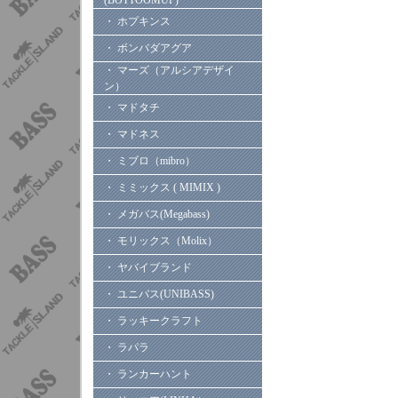
(BOTTOOMUP)
・ ホプキンス
・ ボンバダアグア
・ マーズ（アルシアデザイ
ン）
・ マドタチ
・ マドネス
・ ミブロ（mibro）
・ ミミックス ( MIMIX )
・ メガバス(Megabass)
・ モリックス（Molix）
・ ヤバイブランド
・ ユニバス(UNIBASS)
・ ラッキークラフト
・ ラパラ
・ ランカーハント