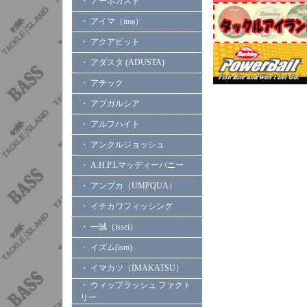
・ アーボガスト
・ アイマ（ima）
・ アクアビット
・ アダスタ (ADUSTA)
・ アチック
・ アブガルシア
・ アルフハイト
・ アンクルジョッシュ
・ A.H.P.Lマッディーバニー
・ アンプカ（UMPQUA）
・ イチカワフィッシング
・ 一誠（issei）
・ イズム(ism)
・ イマカツ（IMAKATSU）
・ ウィップラッシュ ファクト
リー