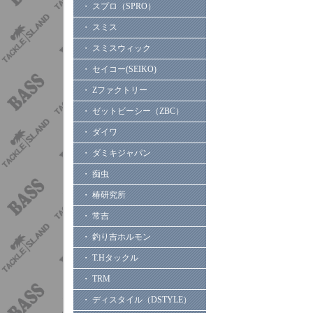
・ スプロ（SPRO）
・ スミス
・ スミスウィック
・ セイコー(SEIKO)
・ Zファクトリー
・ ゼットビーシー（ZBC）
・ ダイワ
・ ダミキジャパン
・ 痴虫
・ 椿研究所
・ 常吉
・ 釣り吉ホルモン
・ T.Hタックル
・ TRM
・ ディスタイル（DSTYLE）