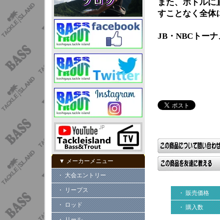
また、ボトルに
すことなく全体
JB・NBCトー
▼ メーカーメニュー
・ 大会エントリー
・ リープス
・ 販売価格
・ ロッド
・ 購入数
・ リール