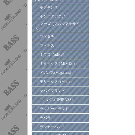
(BOTTOOMUP)
・ ホプキンス
・ ボンバダアグア
・ マーズ（アルシアデザイ
ン）
・ マドタチ
・ マドネス
・ ミブロ（mibro）
・ ミミックス ( MIMIX )
・ メガバス(Megabass)
・ モリックス（Molix）
・ ヤバイブランド
・ ユニバス(UNIBASS)
・ ラッキークラフト
・ ラパラ
・ ランカーハント