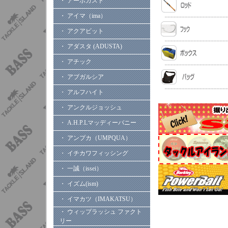
・ アーボガスト
・ アイマ（ima）
・ アクアビット
・ アダスタ (ADUSTA)
・ アチック
・ アブガルシア
・ アルフハイト
・ アンクルジョッシュ
・ A.H.P.Lマッディーバニー
・ アンプカ（UMPQUA）
・ イチカワフィッシング
・ 一誠（issei）
・ イズム(ism)
・ イマカツ（IMAKATSU）
・ ウィップラッシュ ファクト
リー