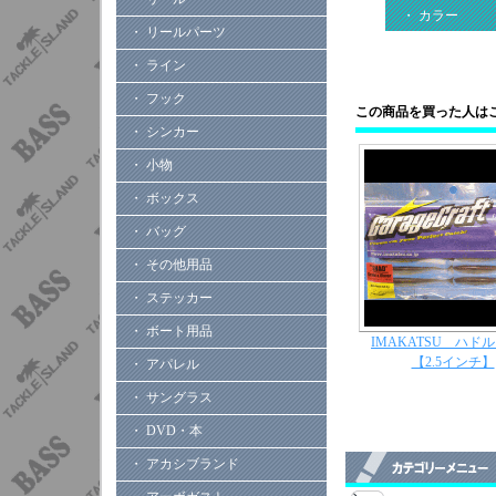
・ カラー
・ リールパーツ
・ ライン
・ フック
この商品を買った人は
・ シンカー
・ 小物
・ ボックス
・ バッグ
・ その他用品
・ ステッカー
・ ボート用品
IMAKATSU ハド
【2.5インチ】
・ アパレル
・ サングラス
・ DVD・本
・ アカシブランド