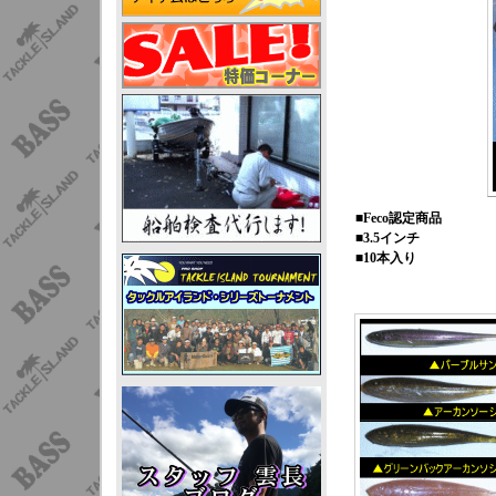
■Feco認定商品
■3.5インチ
■10本入り