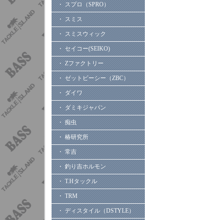
・ スプロ（SPRO）
・ スミス
・ スミスウィック
・ セイコー(SEIKO)
・ Zファクトリー
・ ゼットビーシー（ZBC）
・ ダイワ
・ ダミキジャパン
・ 痴虫
・ 椿研究所
・ 常吉
・ 釣り吉ホルモン
・ T.Hタックル
・ TRM
・ ディスタイル（DSTYLE）