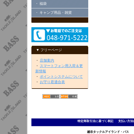
・ 福袋
・ キャンプ用品・雑貨
▼ フリーページ
・
店舗案内
・
スマートフォン用入荷＆更
新情報
・
ポイントシステムについて
・
お守り君適合表
特定商取引法に基づく表記
｜
支払い方法
越谷タックルアイランド・バス TEL 0