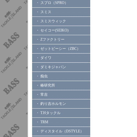
・ スプロ（SPRO）
・ スミス
・ スミスウィック
・ セイコー(SEIKO)
・ Zファクトリー
・ ゼットビーシー（ZBC）
・ ダイワ
・ ダミキジャパン
・ 痴虫
・ 椿研究所
・ 常吉
・ 釣り吉ホルモン
・ T.Hタックル
・ TRM
・ ディスタイル（DSTYLE）