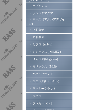
(BOTTOOMUP)
・ ホプキンス
・ ボンバダアグア
・ マーズ（アルシアデザイ
ン）
・ マドタチ
・ マドネス
・ ミブロ（mibro）
・ ミミックス ( MIMIX )
・ メガバス(Megabass)
・ モリックス（Molix）
・ ヤバイブランド
・ ユニバス(UNIBASS)
・ ラッキークラフト
・ ラパラ
・ ランカーハント