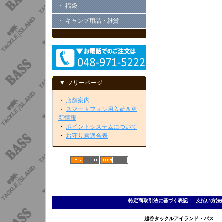
・ 福袋
・ キャンプ用品・雑貨
▼ フリーページ
・
店舗案内
・
スマートフォン用入荷＆更
新情報
・
ポイントシステムについて
・
お守り君適合表
特定商取引法に基づく表記
｜
支払い方法
越谷タックルアイランド・バス TEL 0