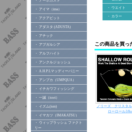
・ アーボガスト
・ ウエイト
・ アイマ（ima）
・ カラー
・ アクアビット
・ アダスタ (ADUSTA)
・ アチック
この商品を買っ
・ アブガルシア
・ アルフハイト
・ アンクルジョッシュ
・ A.H.P.Lマッディーバニー
・ アンプカ（UMPQUA）
・ イチカワフィッシング
・ 一誠（issei）
ノリーズ クリスタル
・ イズム(ism)
ローロール3/8o
・ イマカツ（IMAKATSU）
・ ウィップラッシュ ファクト
リー