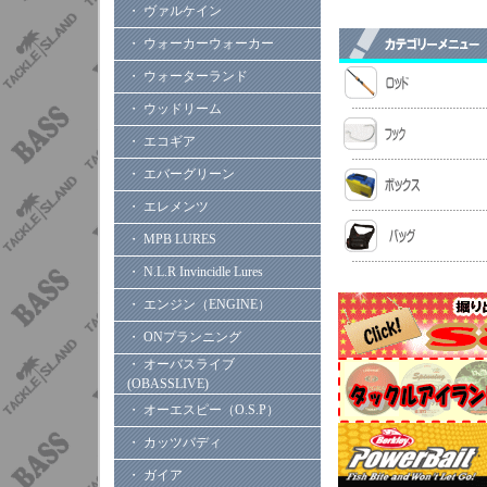
・ ヴァルケイン
・ ウォーカーウォーカー
・ ウォーターランド
・ ウッドリーム
・ エコギア
・ エバーグリーン
・ エレメンツ
・ MPB LURES
・ N.L.R Invincidle Lures
・ エンジン（ENGINE）
・ ONプランニング
・ オーバスライブ
(OBASSLIVE)
・ オーエスピー（O.S.P）
・ カッツバディ
・ ガイア