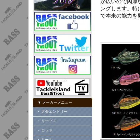
が広いので肉厚
ングします。特
で本来の能力を
▼ メーカーメニュー
・ 大会エントリー
・ リープス
・ ロッド
・ リール