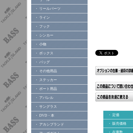
・ リールパーツ
・ ライン
・ フック
・ シンカー
・ 小物
・ ボックス
・ バッグ
・ その他用品
・ ステッカー
・ ボート用品
・ アパレル
・ サングラス
・ 定価
・ DVD・本
・ 販売価格
・ アカシブランド
・ 在庫数