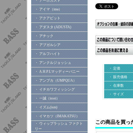
・ アーボガスト
・ アイマ（ima）
・ アクアビット
・ アダスタ (ADUSTA)
・ アチック
・ アブガルシア
・ アルフハイト
・ アンクルジョッシュ
・ 定価
・ A.H.P.Lマッディーバニー
・ 販売価格
・ アンプカ（UMPQUA）
・ 在庫数
・ イチカワフィッシング
・ サイズ
・ 一誠（issei）
・ イズム(ism)
・ イマカツ（IMAKATSU）
この商品を買っ
・ ウィップラッシュ ファクト
リー