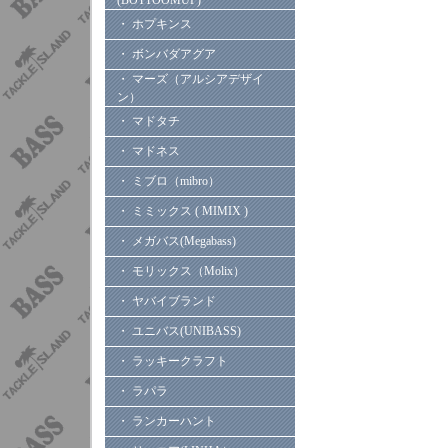
(BOTTOOMUP)
・ ホプキンス
・ ボンバダアグア
・ マーズ（アルシアデザイ
ン）
・ マドタチ
・ マドネス
・ ミブロ（mibro）
・ ミミックス ( MIMIX )
・ メガバス(Megabass)
・ モリックス（Molix）
・ ヤバイブランド
・ ユニバス(UNIBASS)
・ ラッキークラフト
・ ラパラ
・ ランカーハント