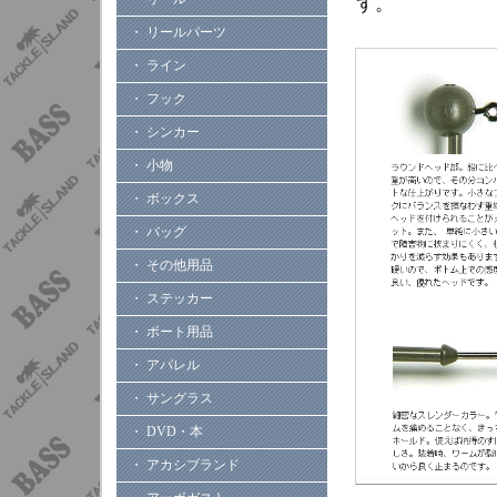
す。
・ リールパーツ
・ ライン
・ フック
・ シンカー
・ 小物
・ ボックス
・ バッグ
・ その他用品
・ ステッカー
・ ボート用品
・ アパレル
・ サングラス
・ DVD・本
・ アカシブランド