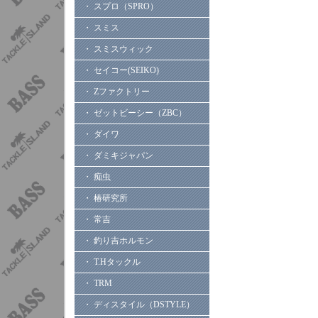
・ スプロ（SPRO）
・ スミス
・ スミスウィック
・ セイコー(SEIKO)
・ Zファクトリー
・ ゼットビーシー（ZBC）
・ ダイワ
・ ダミキジャパン
・ 痴虫
・ 椿研究所
・ 常吉
・ 釣り吉ホルモン
・ T.Hタックル
・ TRM
・ ディスタイル（DSTYLE）