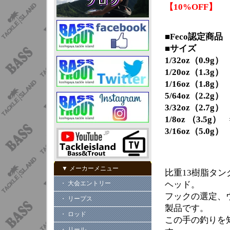
【10%OFF】
■Feco認定商品
■サイズ
1/32oz（0.9g） #
1/20oz（1.3g） #
1/16oz（1.8g） #4
5/64oz（2.2g） #
3/32oz（2.7g） #
1/8oz （3.5g） #
3/16oz（5.0g） #
▼ メーカーメニュー
比重13樹脂タ
・ 大会エントリー
ヘッド。
フックの選定、
・ リープス
製品です。
・ ロッド
この手の釣りを
・ リール