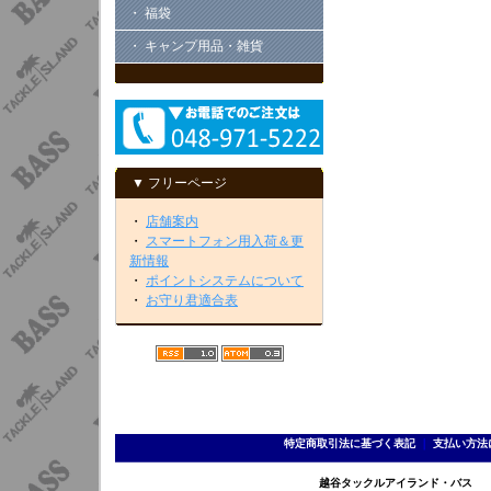
・ 福袋
・ キャンプ用品・雑貨
▼ フリーページ
・
店舗案内
・
スマートフォン用入荷＆更
新情報
・
ポイントシステムについて
・
お守り君適合表
特定商取引法に基づく表記
｜
支払い方法
越谷タックルアイランド・バス TEL 0