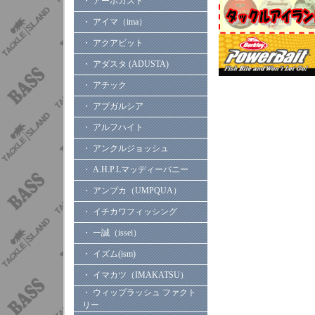
・ アーボガスト
・ アイマ（ima）
・ アクアビット
・ アダスタ (ADUSTA)
・ アチック
・ アブガルシア
・ アルフハイト
・ アンクルジョッシュ
・ A.H.P.Lマッディーバニー
・ アンプカ（UMPQUA）
・ イチカワフィッシング
・ 一誠（issei）
・ イズム(ism)
・ イマカツ（IMAKATSU）
・ ウィップラッシュ ファクト
リー