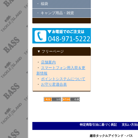
・ 福袋
・ キャンプ用品・雑貨
▼ フリーページ
・
店舗案内
・
スマートフォン用入荷＆更
新情報
・
ポイントシステムについて
・
お守り君適合表
特定商取引法に基づく表記
｜
支払い方法
越谷タックルアイランド・バス TEL 0