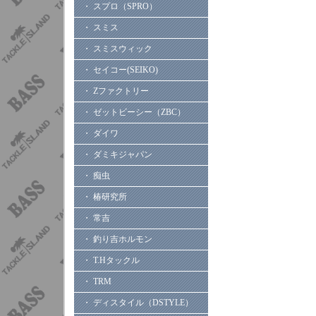
・ スプロ（SPRO）
・ スミス
・ スミスウィック
・ セイコー(SEIKO)
・ Zファクトリー
・ ゼットビーシー（ZBC）
・ ダイワ
・ ダミキジャパン
・ 痴虫
・ 椿研究所
・ 常吉
・ 釣り吉ホルモン
・ T.Hタックル
・ TRM
・ ディスタイル（DSTYLE）