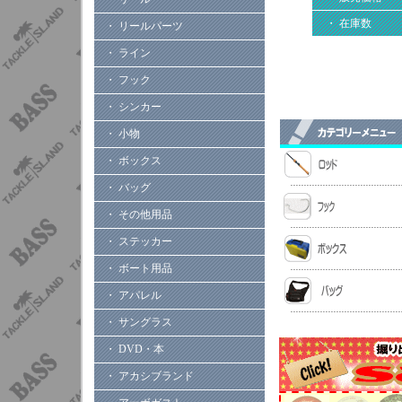
・ 在庫数
・ リールパーツ
・ ライン
・ フック
・ シンカー
・ 小物
・ ボックス
・ バッグ
・ その他用品
・ ステッカー
・ ボート用品
・ アパレル
・ サングラス
・ DVD・本
・ アカシブランド