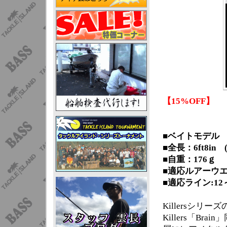
【15%OFF】
■ベイトモデル
■全長：6ft8in (
■自重：176ｇ
■適応ルアーウエイ
■適応ライン:12～
Killersシリ
Killers「B