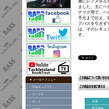
層にレアメタル
ました。主にヘ
ナリグ用で、ヘ
手元まで伝え、
グバスを引きず
は、そのレギュ
す。
▼ メーカーメニュー
・ 大会エントリー
・ リープス
・ 定価
・ ロッド
・ 販売価格
・ リール