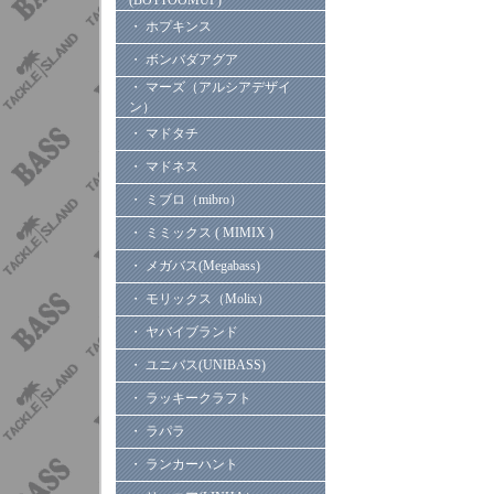
(BOTTOOMUP)
・ ホプキンス
・ ボンバダアグア
・ マーズ（アルシアデザイ
ン）
・ マドタチ
・ マドネス
・ ミブロ（mibro）
・ ミミックス ( MIMIX )
・ メガバス(Megabass)
・ モリックス（Molix）
・ ヤバイブランド
・ ユニバス(UNIBASS)
・ ラッキークラフト
・ ラパラ
・ ランカーハント