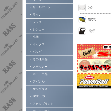
・ リールパーツ
・ ライン
・ フック
・ シンカー
・ 小物
・ ボックス
・ バッグ
・ その他用品
・ ステッカー
・ ボート用品
・ アパレル
・ サングラス
・ DVD・本
・ アカシブランド