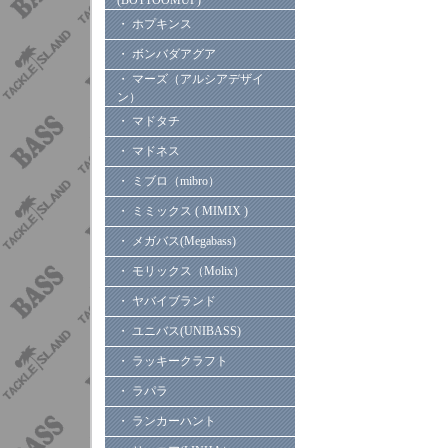
(BOTTOOMUP)
・ ホプキンス
・ ボンバダアグア
・ マーズ（アルシアデザイ
ン）
・ マドタチ
・ マドネス
・ ミブロ（mibro）
・ ミミックス ( MIMIX )
・ メガバス(Megabass)
・ モリックス（Molix）
・ ヤバイブランド
・ ユニバス(UNIBASS)
・ ラッキークラフト
・ ラパラ
・ ランカーハント