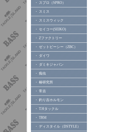
・ スプロ（SPRO）
・ スミス
・ スミスウィック
・ セイコー(SEIKO)
・ Zファクトリー
・ ゼットビーシー（ZBC）
・ ダイワ
・ ダミキジャパン
・ 痴虫
・ 椿研究所
・ 常吉
・ 釣り吉ホルモン
・ T.Hタックル
・ TRM
・ ディスタイル（DSTYLE）