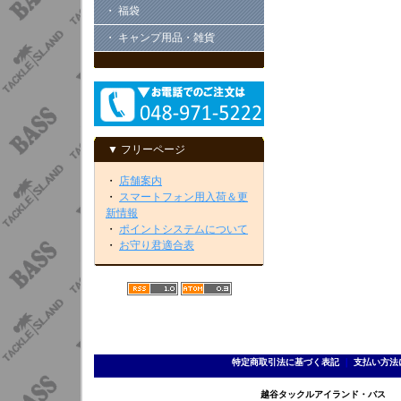
・ 福袋
・ キャンプ用品・雑貨
▼ フリーページ
・
店舗案内
・
スマートフォン用入荷＆更
新情報
・
ポイントシステムについて
・
お守り君適合表
特定商取引法に基づく表記
｜
支払い方法
越谷タックルアイランド・バス TEL 0