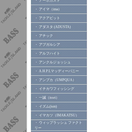
・ アーボガスト
・ アイマ（ima）
・ アクアビット
・ アダスタ (ADUSTA)
・ アチック
・ アブガルシア
・ アルフハイト
・ アンクルジョッシュ
・ A.H.P.Lマッディーバニー
・ アンプカ（UMPQUA）
・ イチカワフィッシング
・ 一誠（issei）
・ イズム(ism)
・ イマカツ（IMAKATSU）
・ ウィップラッシュ ファクト
リー