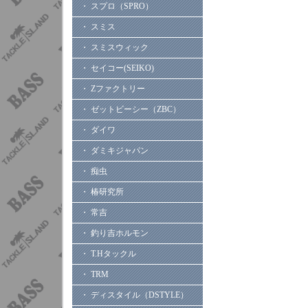
・ スプロ（SPRO）
・ スミス
・ スミスウィック
・ セイコー(SEIKO)
・ Zファクトリー
・ ゼットビーシー（ZBC）
・ ダイワ
・ ダミキジャパン
・ 痴虫
・ 椿研究所
・ 常吉
・ 釣り吉ホルモン
・ T.Hタックル
・ TRM
・ ディスタイル（DSTYLE）