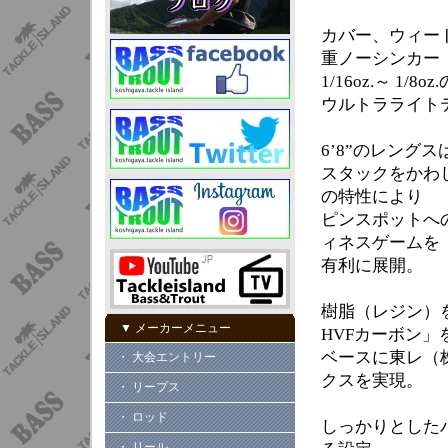
カバー、ウィード
重ノーシンカー
1/16oz.～ 
ウルトラライト
6’8”のレン
スタックをかわ
の特性により
ピンスポットへ
ィネスゲームを
有利に展開。
樹脂（レジン）
▼ メーカーメニュー
HVFカーボン」
ベースに東レ（
・ 大会エントリー
クスを実現。
・ リープス
・ ロッド
しっかりとした
・ リール