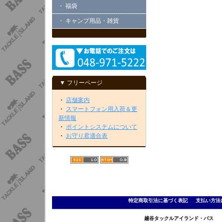
・ 福袋
・ キャンプ用品・雑貨
▼ フリーページ
・
店舗案内
・
スマートフォン用入荷＆更
新情報
・
ポイントシステムについて
・
お守り君適合表
特定商取引法に基づく表記
｜
支払い方法
越谷タックルアイランド・バス TEL 0