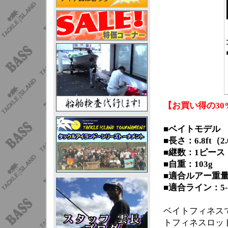
【お買い得の30
■ベイトモデル
■長さ：6.8ft（2
■継数：1ピース
■自重：103g
■適合ルアー重量：3
■適合ライン：5-
ベイトフィネス
トフィネスロッ