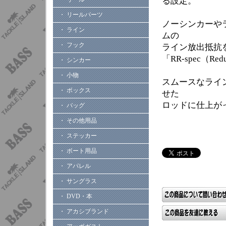
る設定。
・ リールパーツ
ノーシンカーや
・ ライン
ムの
・ フック
ライン放出抵抗
「RR-spec（Re
・ シンカー
・ 小物
スムースなライ
・ ボックス
せた
ロッドに仕上が
・ バッグ
・ その他用品
・ ステッカー
・ ボート用品
・ アパレル
・ サングラス
・ DVD・本
・ アカシブランド