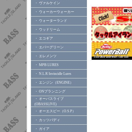
・ ヴァルケイン
・ ウォーカーウォーカー
・ ウォーターランド
・ ウッドリーム
・ エコギア
・ エバーグリーン
・ エレメンツ
・ MPB LURES
・ N.L.R Invincidle Lures
・ エンジン（ENGINE）
・ ONプランニング
・ オーバスライブ
(OBASSLIVE)
・ オーエスピー（O.S.P）
・ カッツバディ
・ ガイア