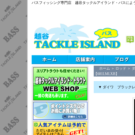
バスフィッシング専門店 越谷タックルアイランド・バスによ
ホーム
＞
ロッド
＞
【681LMLXB】
▼ ダイワ ブラックレ