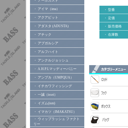
・ アーボガスト
・ アイマ（ima）
・ 型番
・ アクアビット
・ 定価
・ アダスタ (ADUSTA)
・ 販売価格
・ アチック
・ 在庫数
・ アブガルシア
・ アルフハイト
・ アンクルジョッシュ
・ A.H.P.Lマッディーバニー
・ アンプカ（UMPQUA）
・ イチカワフィッシング
・ 一誠（issei）
・ イズム(ism)
・ イマカツ（IMAKATSU）
・ ウィップラッシュ ファクト
リー