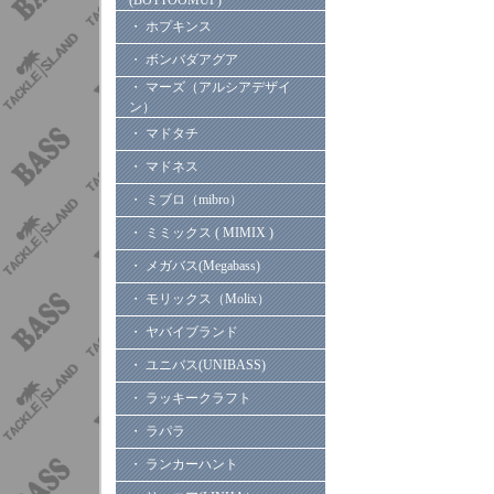
(BOTTOOMUP)
・ ホプキンス
・ ボンバダアグア
・ マーズ（アルシアデザイ
ン）
・ マドタチ
・ マドネス
・ ミブロ（mibro）
・ ミミックス ( MIMIX )
・ メガバス(Megabass)
・ モリックス（Molix）
・ ヤバイブランド
・ ユニバス(UNIBASS)
・ ラッキークラフト
・ ラパラ
・ ランカーハント