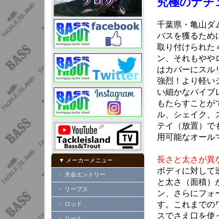
究極のナチ
千葉県・亀山ダ
バスを獲るため
取り付けられた
ン、それもやや
はカバーにスル
強烈！より軽い
い細かなバイブ
もたらすことが
ル、シェイク、
テイ（放置）で
用可能なオール
長さと太さが異
▼ メーカーメニュー
ボディに対して
・ 大会エントリー
と太さ（面積）
・ リープス
ン、さらにフォ
す。これまでの
・ ロッド
スでさえ口を使
・ リール