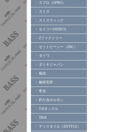
・ スプロ（SPRO）
・ スミス
・ スミスウィック
・ セイコー(SEIKO)
・ Zファクトリー
・ ゼットビーシー（ZBC）
・ ダイワ
・ ダミキジャパン
・ 痴虫
・ 椿研究所
・ 常吉
・ 釣り吉ホルモン
・ T.Hタックル
・ TRM
・ ディスタイル（DSTYLE）