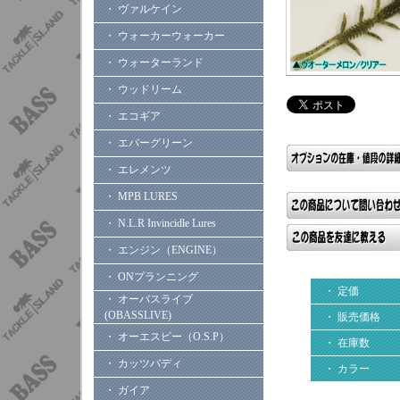
・ ヴァルケイン
・ ウォーカーウォーカー
・ ウォーターランド
・ ウッドリーム
・ エコギア
・ エバーグリーン
・ エレメンツ
・ MPB LURES
・ N.L.R Invincidle Lures
・ エンジン（ENGINE）
・ ONプランニング
・ 定価
・ オーバスライブ
(OBASSLIVE)
・ 販売価格
・ オーエスピー（O.S.P）
・ 在庫数
・ カッツバディ
・ カラー
・ ガイア