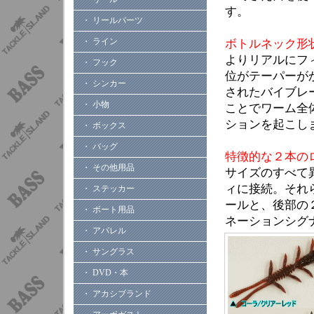
す。
・ リールパーツ
・ ライン
ボトルネック形
よりリアルにフ
・ フック
位がテーパーが
・ シンカー
されたバイブレ
・ 小物
ことでワーム全
ションを起こし
・ ボックス
・ バッグ
特徴的な２本の
・ その他用品
サイズのすべて
ィに接続。それ
・ ステッカー
ールと、後部の
・ ボート用品
ネーションシグ
・ アパレル
・ サングラス
・ DVD・本
・ アカシブランド