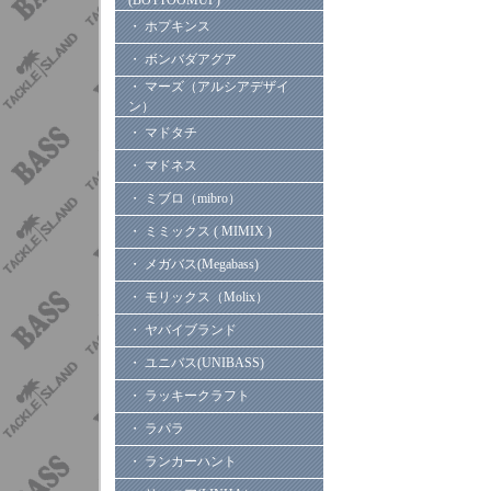
(BOTTOOMUP)
・ ホプキンス
・ ボンバダアグア
・ マーズ（アルシアデザイ
ン）
・ マドタチ
・ マドネス
・ ミブロ（mibro）
・ ミミックス ( MIMIX )
・ メガバス(Megabass)
・ モリックス（Molix）
・ ヤバイブランド
・ ユニバス(UNIBASS)
・ ラッキークラフト
・ ラパラ
・ ランカーハント