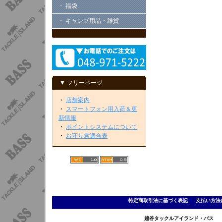
・ 福袋
・ キャンプ用品・雑貨
▼ フリーページ
・
店舗案内
・
スマートフォン用入荷＆更
新情報
・
ポイントシステムについて
・
お守り君適合表
特定商取引法に基づく表記
｜
支払い方法
越谷タックルアイランド・バス TEL 0