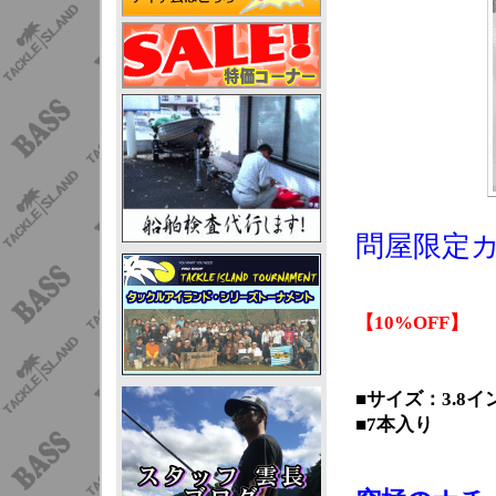
問屋限定カ
【10%OFF】
■サイズ：3.8イ
■7本入り