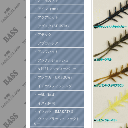
・ アーボガスト
・ アイマ（ima）
・ アクアビット
・ アダスタ (ADUSTA)
・ アチック
・ アブガルシア
・ アルフハイト
・ アンクルジョッシュ
・ A.H.P.Lマッディーバニー
・ アンプカ（UMPQUA）
・ イチカワフィッシング
・ 一誠（issei）
・ イズム(ism)
・ イマカツ（IMAKATSU）
・ ウィップラッシュ ファクト
リー