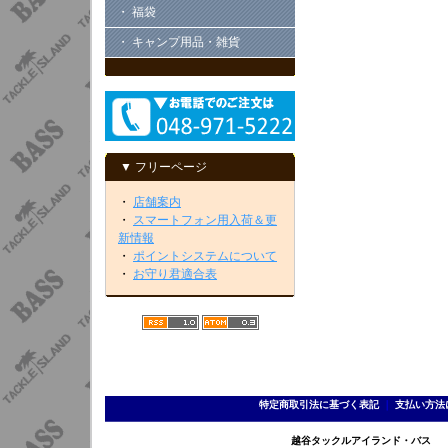
・ 福袋
・ キャンプ用品・雑貨
▼ フリーページ
・
店舗案内
・
スマートフォン用入荷＆更
新情報
・
ポイントシステムについて
・
お守り君適合表
特定商取引法に基づく表記
｜
支払い方法
越谷タックルアイランド・バス TEL 0