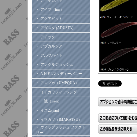
・ アーボガスト
・ アイマ（ima）
・ アクアビット
・ アダスタ (ADUSTA)
・ アチック
・ アブガルシア
・ アルフハイト
・ アンクルジョッシュ
・ A.H.P.Lマッディーバニー
・ アンプカ（UMPQUA）
・ イチカワフィッシング
・ 一誠（issei）
・ イズム(ism)
・ イマカツ（IMAKATSU）
・ ウィップラッシュ ファクト
リー