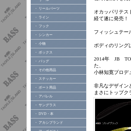
・ リールパーツ
オカッパリテス
・ ライン
経て遂に発売！
・ フック
フィッシュテー
・ シンカー
・ 小物
ボディのリング
・ ボックス
2014年 JB 
・ バッグ
た、
・ その他用品
小林知寛プロデ
・ ステッカー
非凡なデザイン
・ ボート用品
まさにトップク
・ アパレル
・ サングラス
・ DVD・本
・ アカシブランド