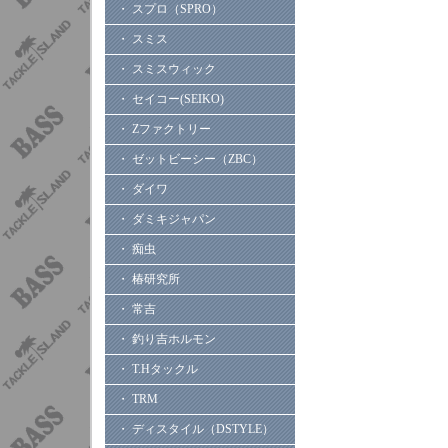
・ スプロ（SPRO）
・ スミス
・ スミスウィック
・ セイコー(SEIKO)
・ Zファクトリー
・ ゼットビーシー（ZBC）
・ ダイワ
・ ダミキジャパン
・ 痴虫
・ 椿研究所
・ 常吉
・ 釣り吉ホルモン
・ T.Hタックル
・ TRM
・ ディスタイル（DSTYLE）