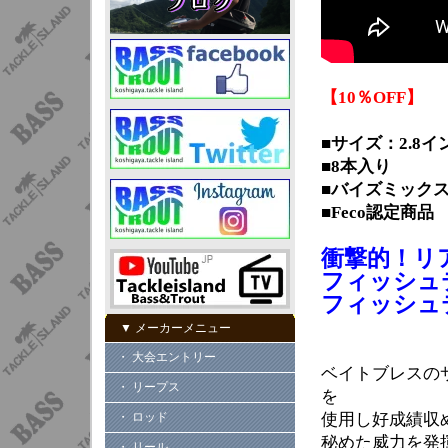
【10％OFF】
■サイズ：2.8イ
■8本入り
■バイズミック
■Feco認定商品
衝撃的！リ
フィッシュ
フィッシュ
▼ メーカーメニュー
・ 大会エントリー
ベイトブレスの
・ リープス
を
・ ロッド
使用し好成績収
秘めた威力を発
・ リール