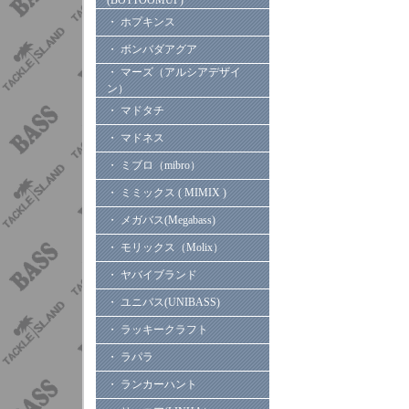
(BOTTOOMUP)
・ ホプキンス
・ ボンバダアグア
・ マーズ（アルシアデザイ
ン）
・ マドタチ
・ マドネス
・ ミブロ（mibro）
・ ミミックス ( MIMIX )
・ メガバス(Megabass)
・ モリックス（Molix）
・ ヤバイブランド
・ ユニバス(UNIBASS)
・ ラッキークラフト
・ ラパラ
・ ランカーハント