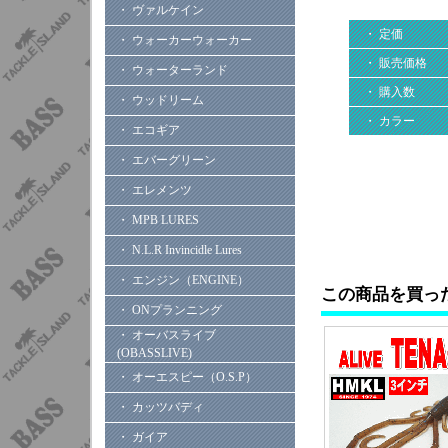
・ ヴァルケイン
・ 定価
・ ウォーカーウォーカー
・ 販売価格
・ ウォーターランド
・ 購入数
・ ウッドリーム
・ カラー
・ エコギア
・ エバーグリーン
・ エレメンツ
・ MPB LURES
・ N.L.R Invincidle Lures
・ エンジン（ENGINE）
この商品を買っ
・ ONプランニング
・ オーバスライブ
(OBASSLIVE)
・ オーエスピー（O.S.P）
・ カッツバディ
・ ガイア