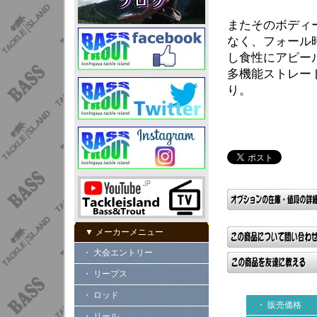
またそのボディ
なく、フォール
し食性にアピー
多機能ストレート
り。
▼ メーカーメニュー
・ 大会エントリー
・ リープス
・ ロッド
・ 販売価格
・ リール