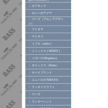
(BOTTOOMUP)
・ ホプキンス
・ ボンバダアグア
・ マーズ（アルシアデザイ
ン）
・ マドタチ
・ マドネス
・ ミブロ（mibro）
・ ミミックス ( MIMIX )
・ メガバス(Megabass)
・ モリックス（Molix）
・ ヤバイブランド
・ ユニバス(UNIBASS)
・ ラッキークラフト
・ ラパラ
・ ランカーハント