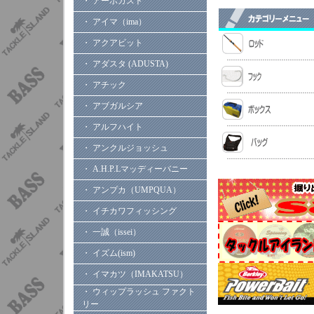
・ アーボガスト
・ アイマ（ima）
・ アクアビット
・ アダスタ (ADUSTA)
・ アチック
・ アブガルシア
・ アルフハイト
・ アンクルジョッシュ
・ A.H.P.Lマッディーバニー
・ アンプカ（UMPQUA）
・ イチカワフィッシング
・ 一誠（issei）
・ イズム(ism)
・ イマカツ（IMAKATSU）
・ ウィップラッシュ ファクト
リー