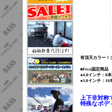
有頂天カラー！
■Feco認定商品
●4.8インチ：8
●3.8インチ：1
上下非対称
特殊なボデ