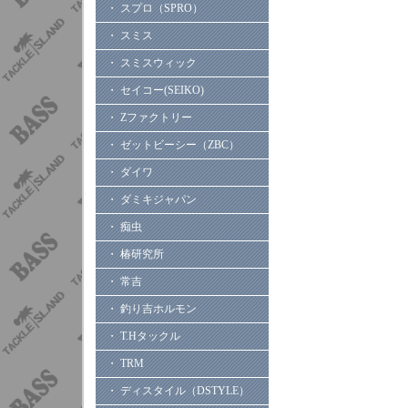
・ スプロ（SPRO）
・ スミス
・ スミスウィック
・ セイコー(SEIKO)
・ Zファクトリー
・ ゼットビーシー（ZBC）
・ ダイワ
・ ダミキジャパン
・ 痴虫
・ 椿研究所
・ 常吉
・ 釣り吉ホルモン
・ T.Hタックル
・ TRM
・ ディスタイル（DSTYLE）