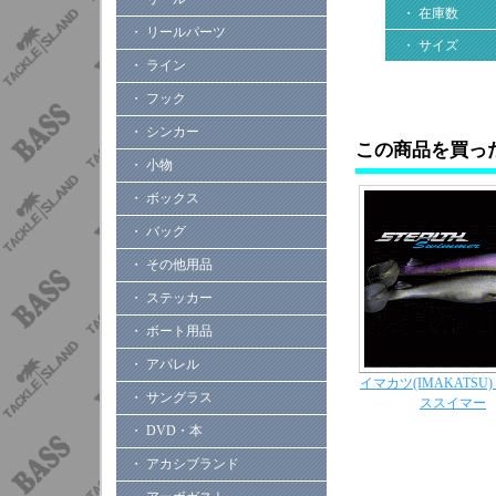
・ 在庫数
・ リールパーツ
・ サイズ
・ ライン
・ フック
・ シンカー
この商品を買っ
・ 小物
・ ボックス
・ バッグ
・ その他用品
・ ステッカー
・ ボート用品
・ アパレル
イマカツ(IMAKATSU
・ サングラス
ススイマー
・ DVD・本
・ アカシブランド