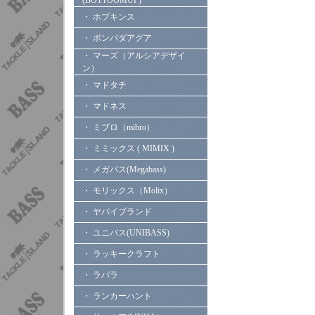
(BOTTOOMUP)
・ ホプキンス
・ ボンバダアグア
・ マーズ（アルシアデザイ
ン）
・ マドタチ
・ マドネス
・ ミブロ（mibro）
・ ミミックス ( MIMIX )
・ メガバス(Megabass)
・ モリックス（Molix）
・ ヤバイブランド
・ ユニバス(UNIBASS)
・ ラッキークラフト
・ ラパラ
・ ランカーハント