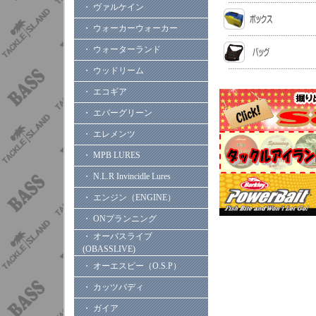
・ ヴァルケイン
・ ウォーカーウォーカー
・ ウォーターランド
・ ウッドリーム
・ エコギア
・ エバーグリーン
・ エレメンツ
・ MPB LURES
・ N.L.R Invincidle Lures
・ エンジン（ENGINE）
・ ONプランニング
・ オーバスライブ
(OBASSLIVE)
・ オーエスピー（O.S.P）
・ カッツバディ
・ ガイア