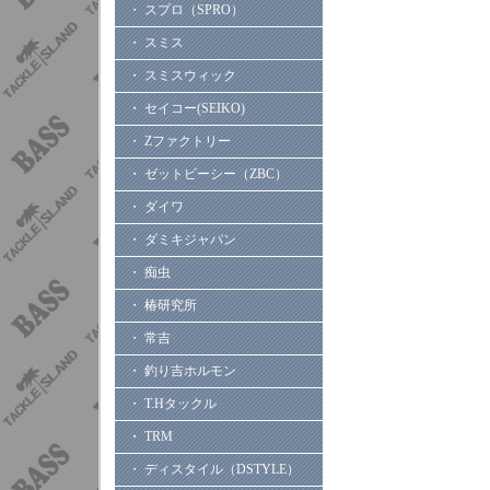
・ スプロ（SPRO）
・ スミス
・ スミスウィック
・ セイコー(SEIKO)
・ Zファクトリー
・ ゼットビーシー（ZBC）
・ ダイワ
・ ダミキジャパン
・ 痴虫
・ 椿研究所
・ 常吉
・ 釣り吉ホルモン
・ T.Hタックル
・ TRM
・ ディスタイル（DSTYLE）