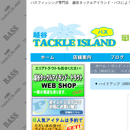
バスフィッシング専門店 越谷タックルアイランド・バスによ
ホーム
＞
ロッド
＞
ハ
ッカ（MACCA） ベイト
▼ ハイドアップ（HID