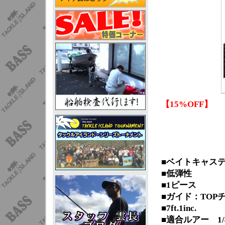
【15%OFF】
■ベイトキャス
■低弾性
■1ピース
■ガイド：TOP
■7ft.1inc.
■適合ルアー 1/4-