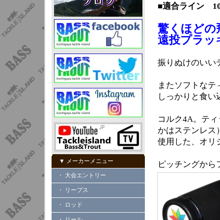
■適合ライン 10-
驚くほどの
遠投プラッ
振りぬけのいい
またソフトなテ
しっかりと食い
コルク4A。ティッ
かはステンレス
使用した、オリ
▼ メーカーメニュー
ピッチングから
・ 大会エントリー
・ リープス
・ ロッド
・ リール