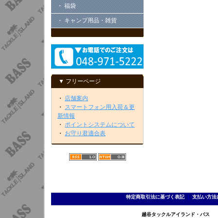
・ 福袋
・ キャンプ用品・雑貨
▼ フリーページ
・
店舗案内
・
スマートフォン用入荷＆更
新情報
・
ポイントシステムについて
・
お守り君適合表
特定商取引法に基づく表記
｜
支払い方法
越谷タックルアイランド・バス TEL 0