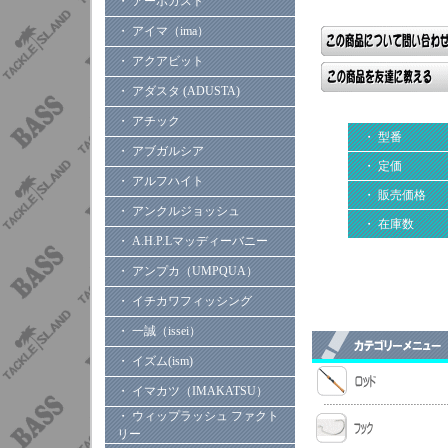
・ アーボガスト
・ アイマ（ima）
・ アクアビット
・ アダスタ (ADUSTA)
・ アチック
・ 型番
・ アブガルシア
・ 定価
・ アルフハイト
・ 販売価格
・ アンクルジョッシュ
・ 在庫数
・ A.H.P.Lマッディーバニー
・ アンプカ（UMPQUA）
・ イチカワフィッシング
・ 一誠（issei）
・ イズム(ism)
・ イマカツ（IMAKATSU）
・ ウィップラッシュ ファクト
リー