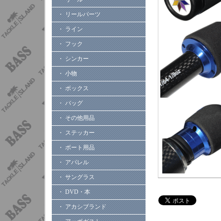
・ リールパーツ
・ ライン
・ フック
・ シンカー
・ 小物
・ ボックス
・ バッグ
・ その他用品
・ ステッカー
・ ボート用品
・ アパレル
・ サングラス
・ DVD・本
・ アカシブランド