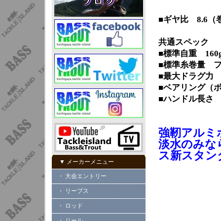
■ギヤ比 8.6
共通スペック
■標準自重 160
■標準糸巻量 フロロ
■最大ドラグ力 3
■ベアリング（ボ
■ハンドル長さ 
強靭アルミ
淡水のみな
ス新スタン
▼ メーカーメニュー
・ 大会エントリー
・ リープス
・ ロッド
・ リール