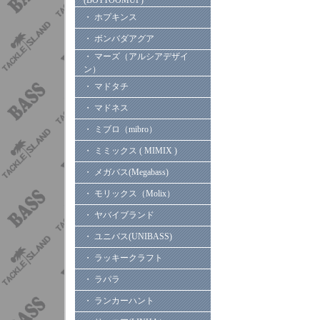
(BOTTOOMUP)
・ ホプキンス
・ ボンバダアグア
・ マーズ（アルシアデザイ
ン）
・ マドタチ
・ マドネス
・ ミブロ（mibro）
・ ミミックス ( MIMIX )
・ メガバス(Megabass)
・ モリックス（Molix）
・ ヤバイブランド
・ ユニバス(UNIBASS)
・ ラッキークラフト
・ ラパラ
・ ランカーハント