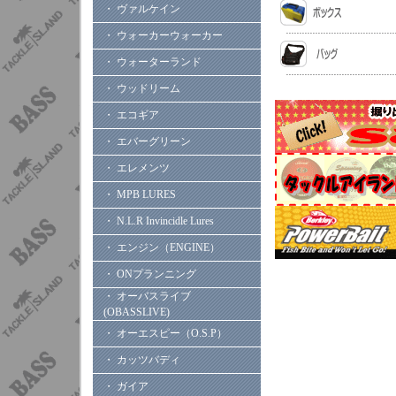
・ ヴァルケイン
・ ウォーカーウォーカー
・ ウォーターランド
・ ウッドリーム
・ エコギア
・ エバーグリーン
・ エレメンツ
・ MPB LURES
・ N.L.R Invincidle Lures
・ エンジン（ENGINE）
・ ONプランニング
・ オーバスライブ
(OBASSLIVE)
・ オーエスピー（O.S.P）
・ カッツバディ
・ ガイア