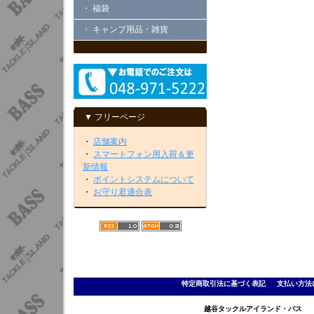
・ 福袋
・ キャンプ用品・雑貨
▼ フリーページ
・
店舗案内
・
スマートフォン用入荷＆更
新情報
・
ポイントシステムについて
・
お守り君適合表
特定商取引法に基づく表記
｜
支払い方法
越谷タックルアイランド・バス TEL 0