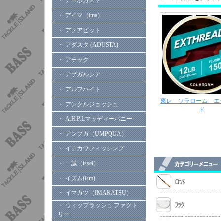
・ アーボガスト
・ アイマ（ima）
・ アクアビット
・ アダスタ (ADUSTA)
・ アチック
・ アブガルシア
・ アルフハイト
東レ ソラローム エ
・ アンクルジョッシュ
ド
・ A.H.P.Lマッディーバニー
・ アンプカ（UMPQUA）
・ イチカワフィッシング
・ 一誠（issei）
・ イズム(ism)
・ イマカツ（IMAKATSU）
・ ウィップラッシュ ファクト
リー