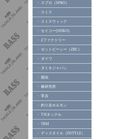
・ スプロ（SPRO）
・ スミス
・ スミスウィック
・ セイコー(SEIKO)
・ Zファクトリー
・ ゼットビーシー（ZBC）
・ ダイワ
・ ダミキジャパン
・ 痴虫
・ 椿研究所
・ 常吉
・ 釣り吉ホルモン
・ T.Hタックル
・ TRM
・ ディスタイル（DSTYLE）