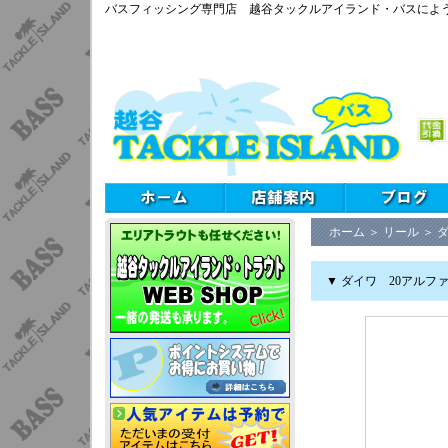
バスフィッシング専門店 越谷タックルアイランド・バスによ
ホーム
＞
リール
＞
▼ ダイワ 20アルファス 