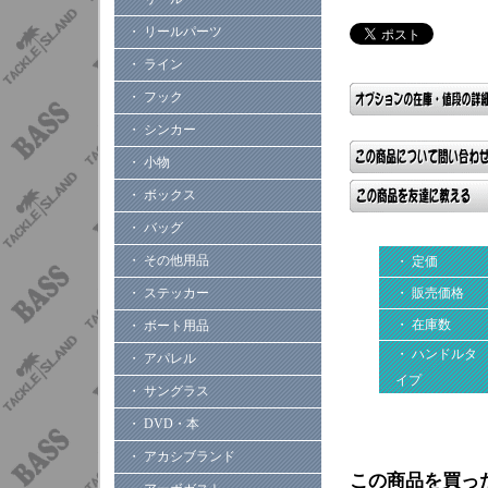
・ リールパーツ
・ ライン
・ フック
・ シンカー
・ 小物
・ ボックス
・ バッグ
・ その他用品
・ 定価
・ ステッカー
・ 販売価格
・ 在庫数
・ ボート用品
・ ハンドルタ
・ アパレル
イプ
・ サングラス
・ DVD・本
・ アカシブランド
この商品を買っ