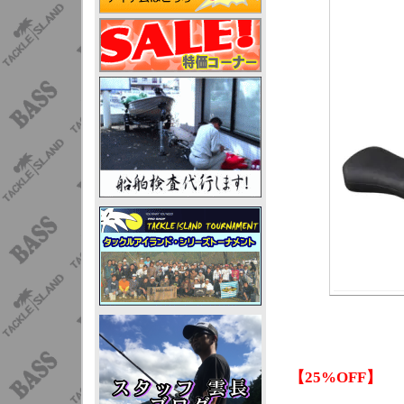
【25%OFF】