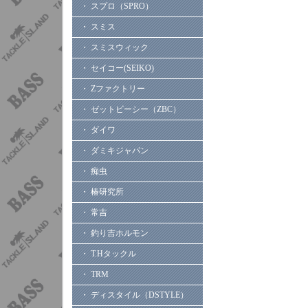
・ スプロ（SPRO）
・ スミス
・ スミスウィック
・ セイコー(SEIKO)
・ Zファクトリー
・ ゼットビーシー（ZBC）
・ ダイワ
・ ダミキジャパン
・ 痴虫
・ 椿研究所
・ 常吉
・ 釣り吉ホルモン
・ T.Hタックル
・ TRM
・ ディスタイル（DSTYLE）