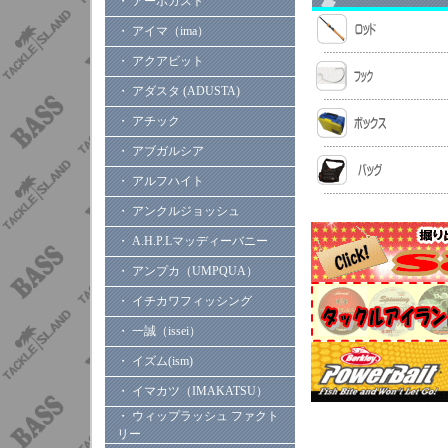
・ アーボガスト
・ アイマ（ima）
・ アクアビット
・ アダスタ (ADUSTA)
・ アチック
・ アブガルシア
・ アルフハイト
・ アンクルジョッシュ
・ A.H.P.Lマッディーバニー
・ アンプカ（UMPQUA）
・ イチカワフィッシング
・ 一誠（issei）
・ イズム(ism)
・ イマカツ（IMAKATSU）
・ ウィップラッシュ ファクト
リー