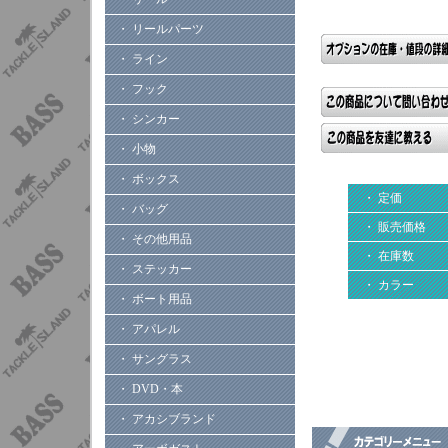
・ リールパーツ
・ ライン
・ フック
・ シンカー
・ 小物
・ ボックス
・ 定価
・ バッグ
・ 販売価格
・ その他用品
・ 在庫数
・ ステッカー
・ カラー
・ ボート用品
・ アパレル
・ サングラス
・ DVD・本
・ アカシブランド