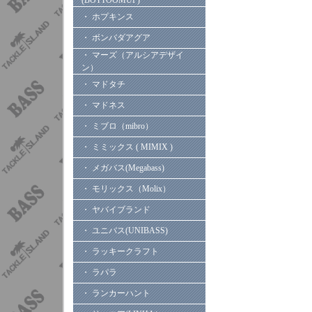
(BOTTOOMUP)
・ ホプキンス
・ ボンバダアグア
・ マーズ（アルシアデザイ
ン）
・ マドタチ
・ マドネス
・ ミブロ（mibro）
・ ミミックス ( MIMIX )
・ メガバス(Megabass)
・ モリックス（Molix）
・ ヤバイブランド
・ ユニバス(UNIBASS)
・ ラッキークラフト
・ ラパラ
・ ランカーハント