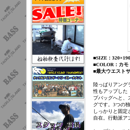
■SIZE：320×19
■COLOR：カ
■最大ウエストサイ
陸っぱりアング
性もアップした
プバッグへと、
グです。3つの
しっかりと固定
自在。行動派ア