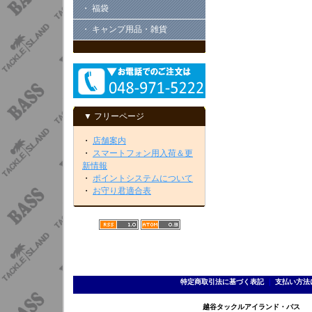
・ 福袋
・ キャンプ用品・雑貨
▼ フリーページ
・
店舗案内
・
スマートフォン用入荷＆更
新情報
・
ポイントシステムについて
・
お守り君適合表
特定商取引法に基づく表記
｜
支払い方法
越谷タックルアイランド・バス TEL 0