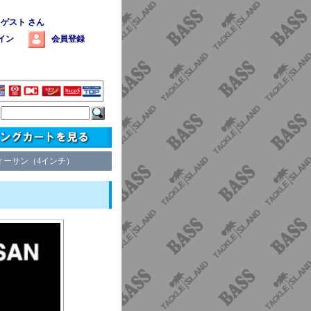
 ゲスト さん
イン
会員登録
ィーサン（4インチ）