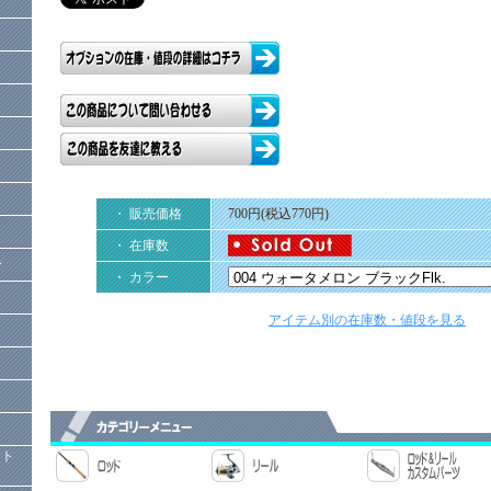
・ 販売価格
700円(税込770円)
・ 在庫数
ー
・ カラー
アイテム別の在庫数・値段を見る
）
クト