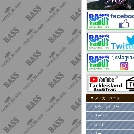
▼ メーカーメニュー
・ 大会エントリー
・ リープス
・ ロッド
・ リール