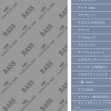
・ アーボガスト
・ アイマ（ima）
・ アクアビット
・ アダスタ (ADUSTA)
・ アチック
・ アブガルシア
・ アルフハイト
・ アンクルジョッシュ
・ A.H.P.Lマッディーバニ
・ アンプカ（UMPQUA）
・ イチカワフィッシング
・ 一誠（issei）
・ イズム(ism)
・ イマカツ（IMAKATSU
・ ウィップラッシュ ファ
リー