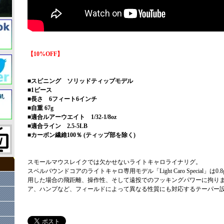
【10%OFF】
■スピニング ソリッドティップモデル
■1ピース
■長さ 6フィート6インチ
■自重 67g
■適合ルアーウエイト 1/32-1/8oz
■適合ライン 2.5-5LB
■カーボン繊維100％ (ティップ部を除く)
スモールマウスレイクでは欠かせないライトキャロライナリグ。
スペルバウンドコアのライトキャロ専用モデル「Light Caro Special」は0.
用した場合の飛距離、操作性、そして遠投でのフッキングパワーに拘り
ア、ハンプなど、フィールドによって異なる性質にも対応するテーパー