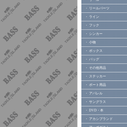
・ リールパーツ
・ ライン
・ フック
・ シンカー
・ 小物
・ ボックス
・ バッグ
・ その他用品
・ ステッカー
・ ボート用品
・ アパレル
・ サングラス
・ DVD・本
・ アカシブランド