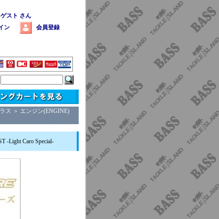
 ゲスト さん
イン
会員登録
クラス
＞
エンジン(ENGINE)
ht Caro Special-