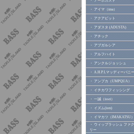
・ アーボガスト
・ アイマ（ima）
・ アクアビット
・ アダスタ (ADUSTA)
・ アチック
・ アブガルシア
・ アルフハイト
・ アンクルジョッシュ
・ A.H.P.Lマッディーバニ
・ アンプカ（UMPQUA）
・ イチカワフィッシング
・ 一誠（issei）
・ イズム(ism)
・ イマカツ（IMAKATSU
・ ウィップラッシュ ファ
リー