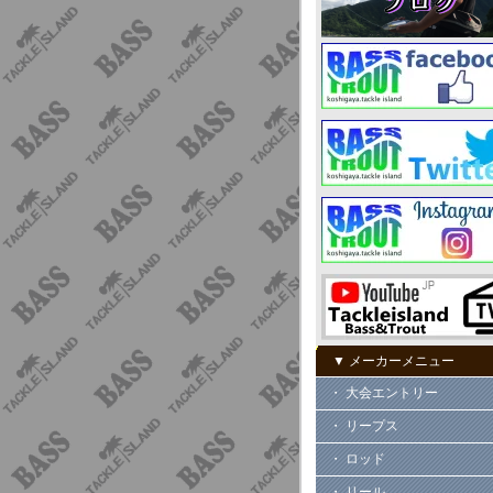
▼ メーカーメニュー
・ 大会エントリー
・ リープス
・ ロッド
・ リール