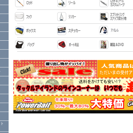
ー
）
クト