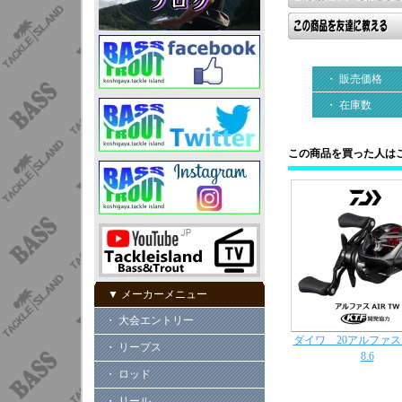
・ 販売価格
・ 在庫数
この商品を買った人は
▼ メーカーメニュー
・ 大会エントリー
ダイワ 20アルファス A
・ リープス
8.6
・ ロッド
・ リール