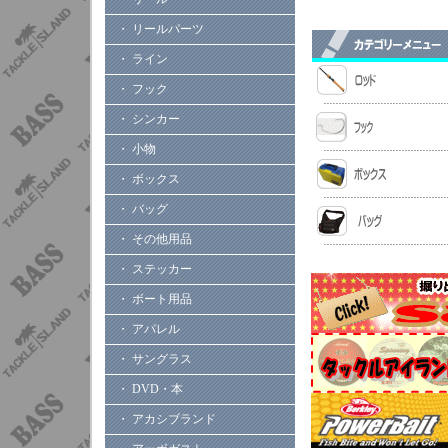
・ リールパーツ
・ ライン
・ フック
・ シンカー
・ 小物
・ ボックス
・ バッグ
・ その他用品
・ ステッカー
・ ボート用品
・ アパレル
・ サングラス
・ DVD・本
・ アカシブランド