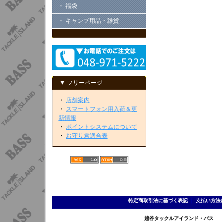
・ 福袋
・ キャンプ用品・雑貨
▼ フリーページ
・
店舗案内
・
スマートフォン用入荷＆更
新情報
・
ポイントシステムについて
・
お守り君適合表
特定商取引法に基づく表記
｜
支払い方法
越谷タックルアイランド・バス TEL 0