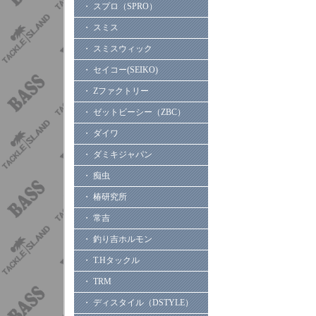
・ スプロ（SPRO）
・ スミス
・ スミスウィック
・ セイコー(SEIKO)
・ Zファクトリー
・ ゼットビーシー（ZBC）
・ ダイワ
・ ダミキジャパン
・ 痴虫
・ 椿研究所
・ 常吉
・ 釣り吉ホルモン
・ T.Hタックル
・ TRM
・ ディスタイル（DSTYLE）