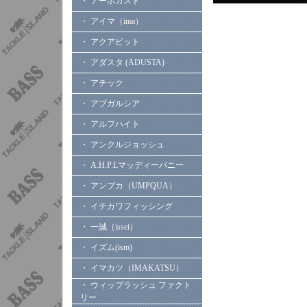
・ アーボガスト
・ アイマ（ima）
・ アクアビット
・ アダスタ (ADUSTA)
・ アチック
・ アブガルシア
・ アルフハイト
・ アンクルジョッシュ
・ A.H.P.Lマッディーバニー
・ アンプカ（UMPQUA）
・ イチカワフィッシング
・ 一誠（issei）
・ イズム(ism)
・ イマカツ（IMAKATSU）
・ ウィップラッシュ ファクト
リー