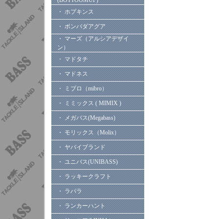
(BOTTOOMUP)
・ ホプキンス
・ ボンバダアグア
・ マーズ（アルシアデザイ
ン）
・ マドタチ
・ マドネス
・ ミブロ（mibro）
・ ミミックス ( MIMIX )
・ メガバス(Megabass)
・ モリックス（Molix）
・ ヤバイブランド
・ ユニバス(UNIBASS)
・ ラッキークラフト
・ ラパラ
・ ランカーハント